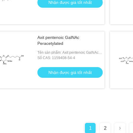
Nhận được giá tốt nhất
Axit pentenoic GalNAc
Peracetylated
Tên sản phẩm: Axit pentenoic GalNAc
Peracetylated
Số CAS: 1159408-54-4
Nhận được giá tốt nhất
1
2