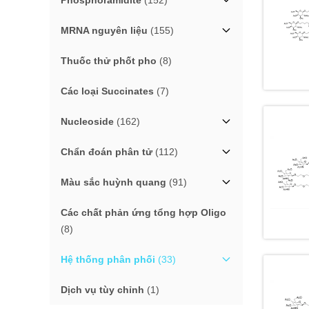
Phosphoramidite
(152)
MRNA nguyên liệu
(155)
Thuốc thử phốt pho
(8)
Các loại Succinates
(7)
Nucleoside
(162)
Chẩn đoán phân tử
(112)
Màu sắc huỳnh quang
(91)
Các chất phản ứng tổng hợp Oligo
(8)
Hệ thống phân phối
(33)
Dịch vụ tùy chỉnh
(1)