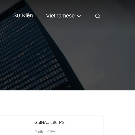
Sự Kiện
Vietnamese
GalNAc-L96-PS
Purity: >99%