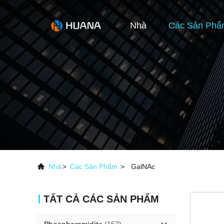
Nhà
Các Sản Phẩ
Nhà
>
Các Sản Phẩm
>
GalNAc
TẤT CẢ CÁC SẢN PHẨM