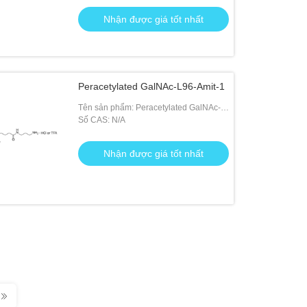
Nhận được giá tốt nhất
Peracetylated GalNAc-L96-Amit-1
Tên sản phẩm: Peracetylated GalNAc-
L96-Amit-1
Số CAS: N/A
Nhận được giá tốt nhất