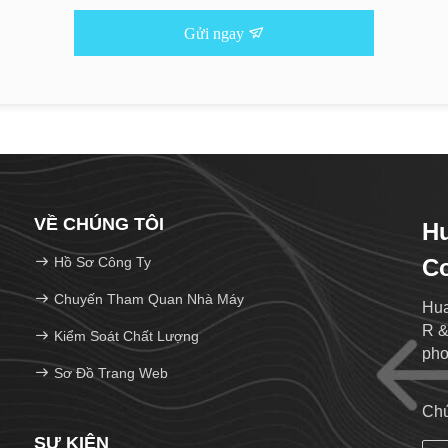
Gửi ngay
VỀ CHÚNG TÔI
Hu
Hồ Sơ Công Ty
Co
Chuyến Tham Quan Nhà Máy
Hua
R &
Kiểm Soát Chất Lượng
pho
Sơ Đồ Trang Web
Chú
SỰ KIỆN