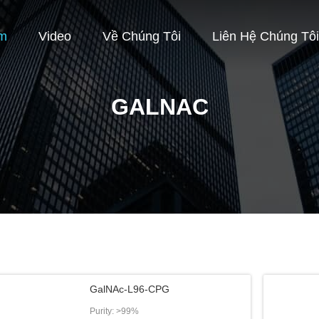
m
Video
Về Chúng Tôi
Liên Hệ Chúng Tôi
GALNAC
GalNAc-L96-CPG
Purity: >99%