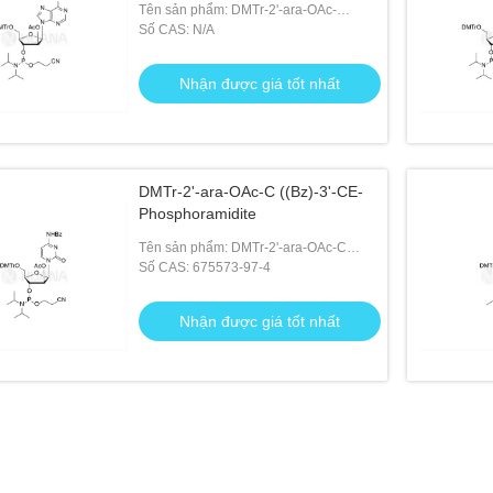
Tên sản phẩm: DMTr-2'-ara-OAc-
A(Bz)-3'-CE-Phosphoramidite
Số CAS: N/A
Nhận được giá tốt nhất
DMTr-2'-ara-OAc-C ((Bz)-3'-CE-
Phosphoramidite
Tên sản phẩm: DMTr-2'-ara-OAc-C
((Bz)-3'-CE-Phosphoramidite
Số CAS: 675573-97-4
Nhận được giá tốt nhất