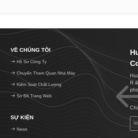
VỀ CHÚNG TÔI
Hu
Hồ Sơ Công Ty
Co
Chuyến Tham Quan Nhà Máy
Hua
R &
Kiểm Soát Chất Lượng
pho
Sơ Đồ Trang Web
Chú
SỰ KIỆN
News