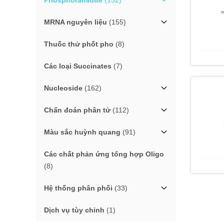
Phosphoramidite
(152)
MRNA nguyên liệu
(155)
Thuốc thử phốt pho
(8)
Các loại Succinates
(7)
Nucleoside
(162)
Chẩn đoán phân tử
(112)
Màu sắc huỳnh quang
(91)
Các chất phản ứng tổng hợp Oligo
(8)
Hệ thống phân phối
(33)
Dịch vụ tùy chỉnh
(1)