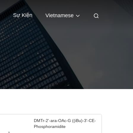
Sự Kiện
Vietnamese
DMTr-2'-ara-OAc-G ((iBu)-3'-CE-
Phosphoramidite