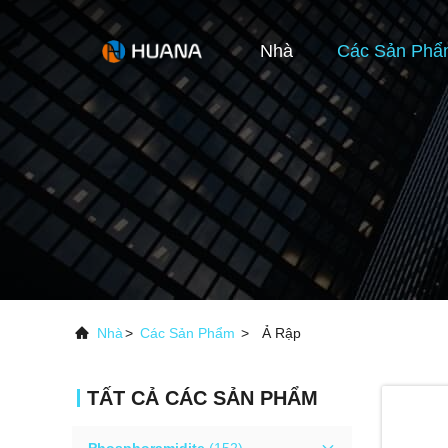
Nhà
Các Sản Phẩ
Nhà
>
Các Sản Phẩm
>
Ả Rập
TẤT CẢ CÁC SẢN PHẨM