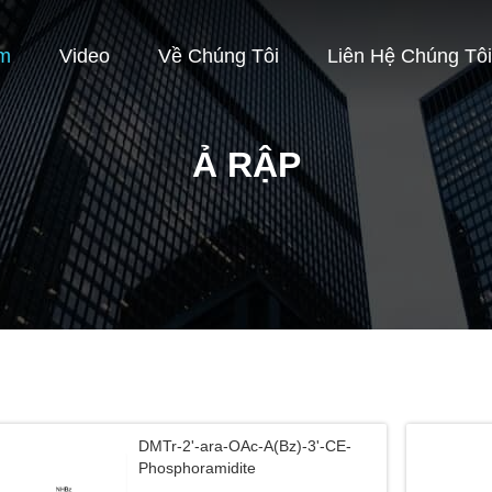
m
Video
Về Chúng Tôi
Liên Hệ Chúng Tôi
Ả RẬP
DMTr-2'-ara-OAc-A(Bz)-3'-CE-
Phosphoramidite