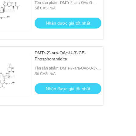
Tên sản phẩm: DMTr-2'-ara-OAc-G
((iBu)-3'-CE-Phosphoramidite
Số CAS: N/A
Nhận được giá tốt nhất
DMTr-2'-ara-OAc-U-3'-CE-
Phosphoramidite
Tên sản phẩm: DMTr-2'-ara-OAc-U-3'-
CE-Phosphoramidite
Số CAS: N/A
Nhận được giá tốt nhất