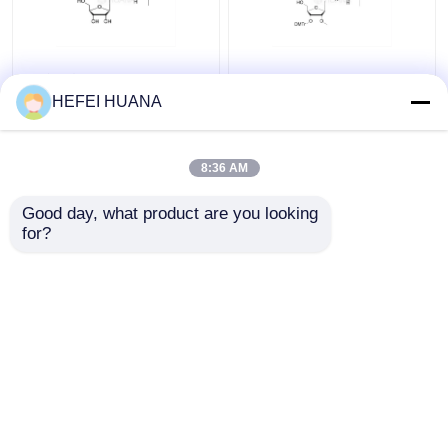
rG(iBu)
3'-O-DMTr-2'-O-Me-rG
((iBu)
HEFEI HUANA
8:36 AM
Giá tốt nhất
Giá tốt nhất
Good day, what product are you looking 
for?
Liên hệ chúng tôi
Liên hệ chúng tôi
Xem thêm
Nhà
Về chúng tôi
Liên hệ với chúng tôi
Desktop Site
Sơ đồ trang web
Chính sách bảo mật