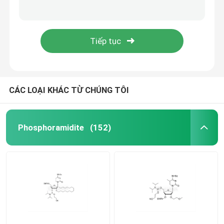
5'-O-DMT-2'-O-MOE-rG ((iBu)-3'- ((2-cyanoethoxy) ((diisopropylamino) phosphoramidite) -ethyl-diisopropylphosphoramidite
5'-O-DMT-2'-O-MOE-5-Me-rC(Bz)-3'- ((2-cyanoethoxy) ((diisopropylamino) phosphoramidite) -ethyl-diisopropylphosphoramidite
MRNA nguyên liệu
Ethane-1,2-di ((5'-O-DMTr-2'-O-MOE-rT-3'-oxy) -bis ((diisopropylphosphoramidite)
Ethane-1,2-di ((5'-O-DMTr-2'-O-MOE-rG ((iBu)-3'-oxy) -bis ((diisopropylphosphoramidite)
Thuốc thử phốt pho
Các loại Succinates
CÁC LOẠI KHÁC TỪ CHÚNG TÔI
Nucleoside
Phosphoramidite
(152)
Chẩn đoán phân tử
Màu sắc huỳnh quang
Các chất phản ứng tổng hợp Oligo