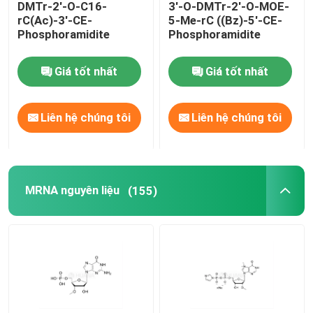
DMTr-2'-O-C16-
3'-O-DMTr-2'-O-MOE-
rC(Ac)-3'-CE-
5-Me-rC ((Bz)-5'-CE-
Hệ thống phân phối
Phosphoramidite
Phosphoramidite
Giá tốt nhất
Giá tốt nhất
Dịch vụ tùy chỉnh
Liên hệ chúng tôi
Liên hệ chúng tôi
MRNA nguyên liệu
(155)