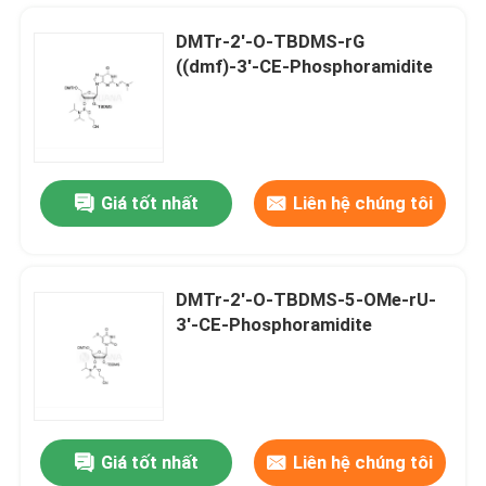
DMTr-2'-O-TBDMS-rG
((dmf)-3'-CE-Phosphoramidite
Giá tốt nhất
Liên hệ chúng tôi
DMTr-2'-O-TBDMS-5-OMe-rU-
3'-CE-Phosphoramidite
Nhà
Các sản phẩm
Giá tốt nhất
Liên hệ chúng tôi
DMTr-2'-ara-OAc-G ((iBu)-3'-CE-Phosphoramidite
Video